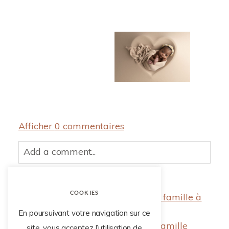
Afficher
0 commentaires
Add a comment...
Your email is
never published or shared.
Required fields are marked *
COOKIES
«
Shooting nouveau-né garçon en famille à
Enghien les Bains
En poursuivant votre navigation sur ce
Une séance photo de bébé et sa famille
site, vous acceptez l’utilisation de